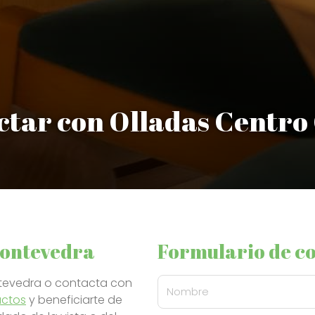
tar con Olladas Centro
 Pontevedra
Formulario de c
ntevedra o contacta con
Nombre
uctos
y beneficiarte de