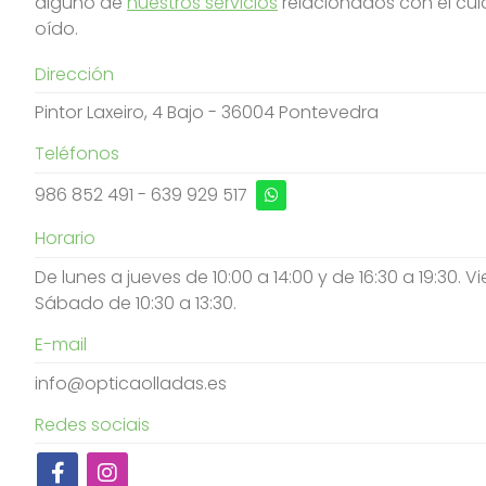
alguno de
nuestros servicios
relacionados con el cuid
oído.
Dirección
Pintor Laxeiro, 4 Bajo - 36004 Pontevedra
Teléfonos
986 852 491
-
639 929 517
Horario
De lunes a jueves de 10:00 a 14:00 y de 16:30 a 19:30. Vi
Sábado de 10:30 a 13:30.
E-mail
info@opticaolladas.es
Redes sociais