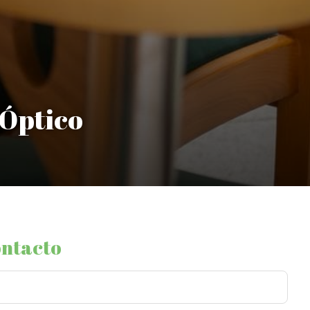
 Óptico
ontacto