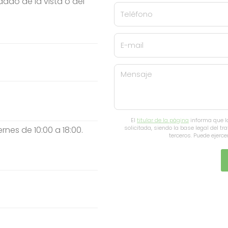
ado de la vista o del
Teléfono
E-mail
Mensaje
El
titular de la página
informa que lo
solicitada, siendo la base legal del t
ernes de 10:00 a 18:00.
terceros. Puede ejerc