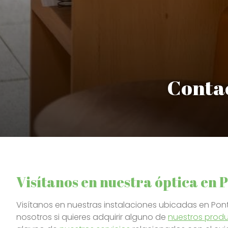
Contac
Visítanos en nuestra óptica en
Visítanos en nuestras instalaciones ubicadas en Po
nosotros si quieres adquirir alguno de
nuestros prod