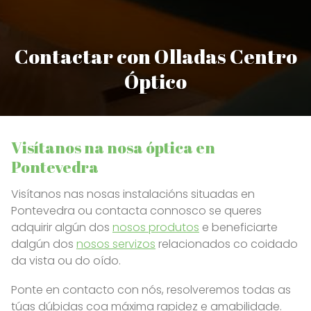
Contactar con Olladas Centro
Óptico
Visítanos na nosa óptica en
Pontevedra
Visítanos nas nosas instalacións situadas en
Pontevedra ou contacta connosco se queres
adquirir algún dos
nosos produtos
e beneficiarte
dalgún dos
nosos servizos
relacionados co coidado
da vista ou do oído.
Ponte en contacto con nós, resolveremos todas as
túas dúbidas coa máxima rapidez e amabilidade.