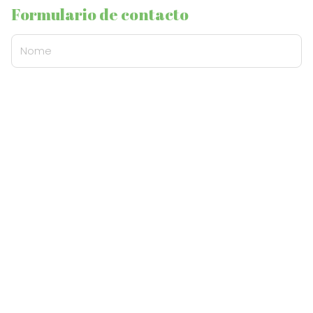
Formulario de contacto
Nome
Teléfono
E-mail
Mensaxe
O
titular da páxina
informa que os datos deste formulario serán tratados
para ofrecerlle a información solicitada, sendo a base legal do tratamento
o consentimento outorgado polo usuario. Non se cederán datos a terceiros.
Pode exercer os dereitos como se explica na
Política de Privacidade
.