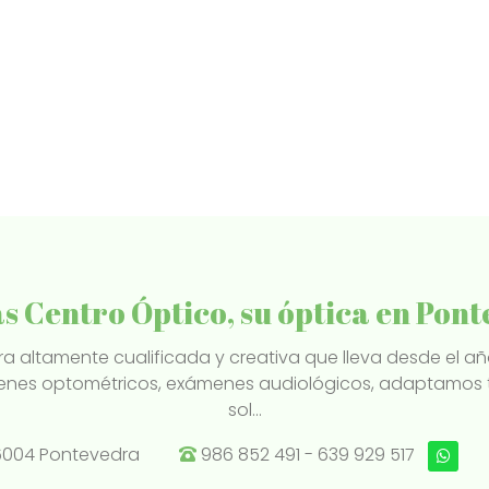
s Centro Óptico, su óptica en Pon
 altamente cualificada y creativa que lleva desde el año
nes optométricos, exámenes audiológicos, adaptamos t
sol...
 36004 Pontevedra
986 852 491
-
639 929 517