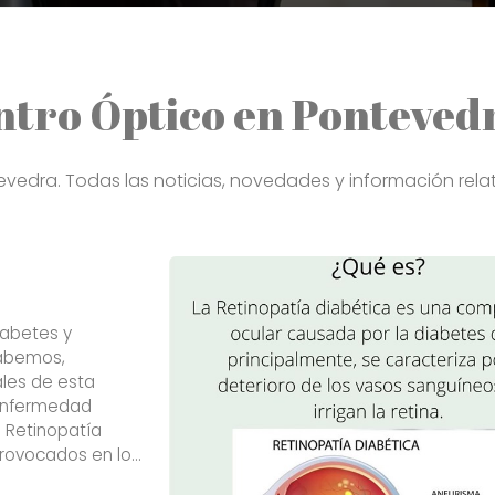
entro Óptico en Ponteve
evedra. Todas las noticias, novedades y información rela
iabetes y
abemos,
ales de esta
 enfermedad
a Retinopatía
provocados en los
rivar en ceguera.