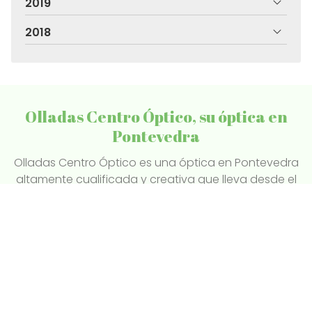
2019
2018
Olladas Centro Óptico, su óptica en
Pontevedra
Olladas Centro Óptico es una óptica en Pontevedra
altamente cualificada y creativa que lleva desde el
año 1987 en el sector de la optometría, audiometría
y contactología. Hacemos exámenes visuales,
exámenes optométricos, exámenes audiológicos,
adaptamos tus lentes de contacto, gafas
graduadas, gafas de sol...
Pintor Laxeiro, 4 Bajo - 36004 Pontevedra