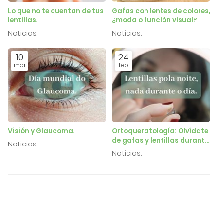
Lo que no te cuentan de tus
Gafas con lentes de colores,
lentillas.
¿moda o función visual?
Noticias.
Noticias.
10
24
mar
feb
Visión y Glaucoma.
Ortoqueratología: Olvídate
de gafas y lentillas durante
Noticias.
el día.
Noticias.
TEMAS