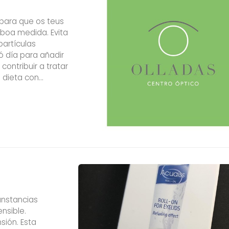
 para que os teus
 boa medida. Evita
partículas
ó día para añadir
contribuir a tratar
 dieta con
 túa lágrima. ...
unstancias
nsible.
sión. Esta