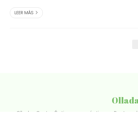
LEER MÁS
Ollada
Olladas Centro Óptico es una óptica en Pontevedra
contactología. Hacemos exámenes visuales, exáme