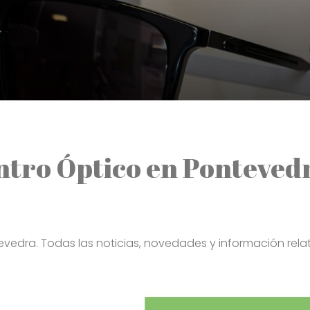
entro Óptico en Ponteved
evedra. Todas las noticias, novedades y información rela