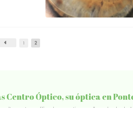
1
2
s Centro Óptico, su óptica en Pon
 altamente cualificada y creativa que lleva desde el año
nes optométricos, exámenes audiológicos, adaptamos t
sol...