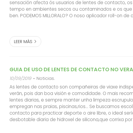
sensación afecta ós usuarios de lentes de contacto, o
tempo en ambientes secos ou contaminados e os que 
ben. PODEMOS MILLORALO? O noso aplicador roll-on de 
hialurónico e despantenol melloran os síntomas referido
LEER MÁS
GUIA DE USO DE LENTES DE CONTACTO NO VER
10/09/2019
Noticias.
As lentes de contacto son compañeiras de viaxe indis
verán, pois dan boa visión e comodidade. O mais reco
lentes diarias, e sempre manter unha limpeza escrupulo
empregan nas praias, piscinas,rios... Se buscamos escol
contacto para practicar deporte o aire libre, o ideal serí
desbotable diaria de hidroxel de silicona,que corrixa po
ametropía do pacente, e que leve filtro uv. Se non p
lentes desbotables d...