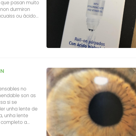
s que pasan muito
non durmiron
acuaiss ou ácido
s.
AN
pensables no
mendable son as
sa si se
ler unha lente de
a, unha lente
r completo a
odemos empregar