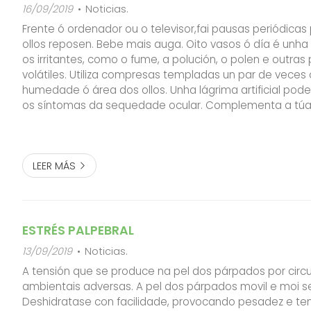
16/09/2019
Noticias.
Frente ó ordenador ou o televisor,fai pausas periódicas
ollos reposen. Bebe mais auga. Oito vasos ó día é unha
os irritantes, como o fume, a polución, o polen e outras 
volátiles. Utiliza compresas templadas un par de veces 
humedade ó área dos ollos. Unha lágrima artificial pode 
os síntomas da sequedade ocular. Complementa a túa
Omega 3 para favorecer, entre outras cousas, a saude da
LEER MÁS
ESTRÉS PALPEBRAL
13/09/2019
Noticias.
A tensión que se produce na pel dos párpados por circ
ambientais adversas. A pel dos párpados movil e moi se
Deshidratase con facilidade, provocando pesadez e ten