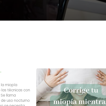
.
 la miopía
 las técnicas con
 Se llama
o de uso nocturno
no se necesita