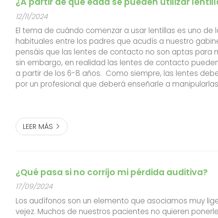
¿A partir de qué edad se pueden utilizar lentil
12/11/2024
El tema de cuándo comenzar a usar lentillas es uno de
habituales entre los padres que acudís a nuestro gabi
pensáis que las lentes de contacto no son aptas para
sin embargo, en realidad las lentes de contacto puede
a partir de los 6-8 años. Como siempre, las lentes de
por un profesional que deberá enseñarle a manipularlas 
adecuadamente. Además, nosotras siempre solemos 
lentillas diar...
LEER MÁS
¿Qué pasa si no corrijo mi pérdida auditiva?
17/09/2024
Los audífonos son un elemento que asociamos muy lig
vejez. Muchos de nuestros pacientes no quieren ponerle