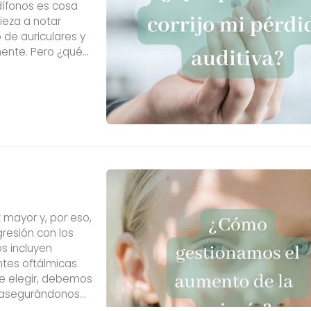
udífonos es cosa
ieza a notar
de auriculares y
mente. Pero ¿qué
pérdida auditiva
 mayor y, por eso,
gresión con los
s incluyen
entes oftálmicas
de elegir, debemos
s, asegurándonos
io. ...