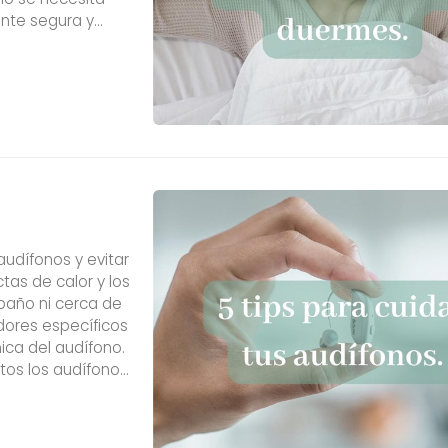
ente segura y
dad ocular. Pedid
audífonos y evitar
tas de calor y los
 baño ni cerca de
dores específicos
ica del audífono.
tos los audífonos.