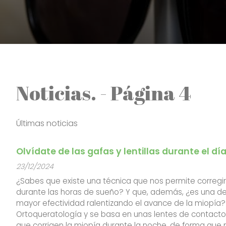
Noticias. - Página 4
Últimas noticias
Olvídate de las gafas y lentillas durante el día
23/12/2024
¿Sabes que existe una técnica que nos permite corregir
durante las horas de sueño? Y que, además, ¿es una de
mayor efectividad ralentizando el avance de la miopía?
Ortoqueratología y se basa en unas lentes de contact
que corrigen la miopía durante la noche, de forma que 