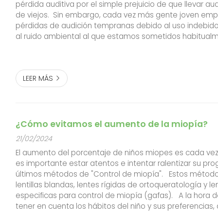
pérdida auditiva por el simple prejuicio de que llevar a
de viejos. Sin embargo, cada vez más gente joven emp
pérdidas de audición tempranas debido al uso indebido 
al ruido ambiental al que estamos sometidos habitual
pasa cuando no corregimos esa pérdida auditiva? Una 
no tratada puede...
LEER MÁS
¿Cómo evitamos el aumento de la miopía?
21/02/2024
El aumento del porcentaje de niños miopes es cada vez
es importante estar atentos e intentar ralentizar su pro
últimos métodos de "Control de miopía". Estos método
lentillas blandas, lentes rígidas de ortoqueratología y l
especificas para control de miopía (gafas). A la hora 
tener en cuenta los hábitos del niño y sus preferencia
así de que va a estar a gusto con él y lo va a utilizar a diar