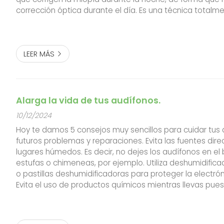
corrección óptica durante el día. Es una técnica totalm
reversible que, además minimiza la sensación de seque
cita para vuestra...
LEER MÁS
Alarga la vida de tus audífonos.
10/12/2024
Hoy te damos 5 consejos muy sencillos para cuidar tus 
futuros problemas y reparaciones. Evita las fuentes direc
lugares húmedos. Es decir, no dejes los audífonos en el
estufas o chimeneas, por ejemplo. Utiliza deshumidifica
o pastillas deshumidificadoras para proteger la electrón
Evita el uso de productos químicos mientras llevas pues
Esto incluye lacas, perfumes o protectores solares. Al...