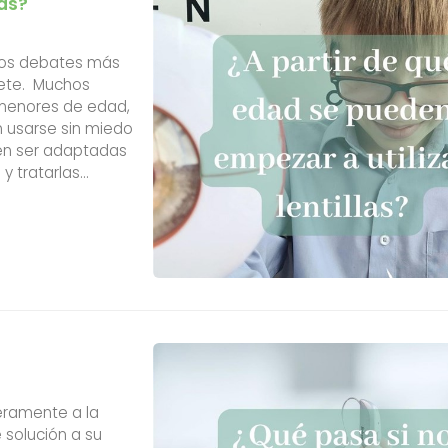
las?
 los debates más
nete. Muchos
 menores de edad,
n usarse sin miedo
ben ser adaptadas
y tratarlas
recomendaros las
eramente a la
 solución a su