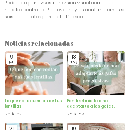
Pedid cita para vuestra revisión visual completa en
nuestro centro de Pontevedra y os confirmaremos si
sois candidatos para esta técnica.
Noticias relacionadas
9
13
jun
may
Lo que no te cuentan de tus
Pierde el miedo a no
lentillas.
adaptarte a las gafas
progresivas.
Noticias.
Noticias.
21
10