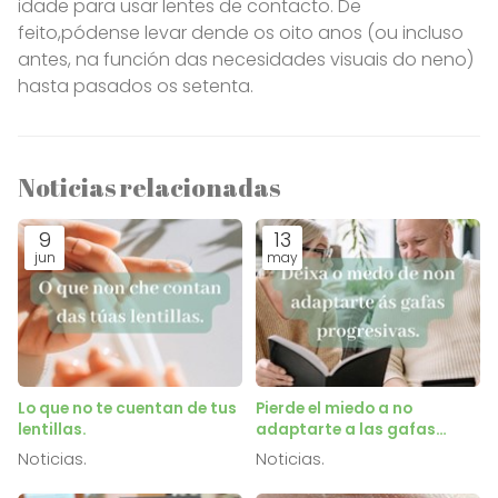
idade para usar lentes de contacto. De
feito,pódense levar dende os oito anos (ou incluso
antes, na función das necesidades visuais do neno)
hasta pasados os setenta.
Noticias relacionadas
9
13
jun
may
Lo que no te cuentan de tus
Pierde el miedo a no
lentillas.
adaptarte a las gafas
progresivas.
Noticias.
Noticias.