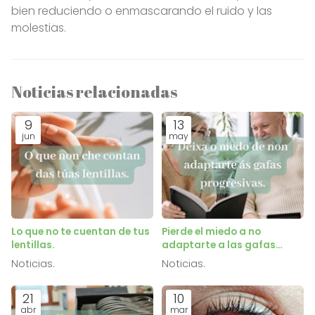
bien reduciendo o enmascarando el ruido y las
molestias.
Noticias relacionadas
9
13
jun
may
Lo que no te cuentan de tus
Pierde el miedo a no
lentillas.
adaptarte a las gafas
progresivas.
Noticias.
Noticias.
21
10
abr
mar