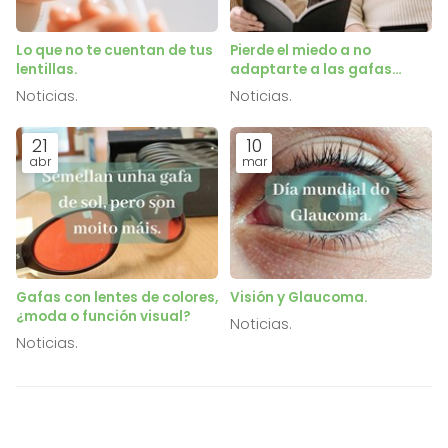
Lo que no te cuentan de tus
Pierde el miedo a no
lentillas.
adaptarte a las gafas
progresivas.
Noticias.
Noticias.
21
10
abr
mar
Gafas con lentes de colores,
Visión y Glaucoma.
¿moda o función visual?
Noticias.
Noticias.