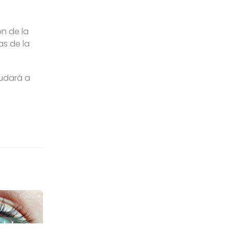
n de la
as de la
yudará a