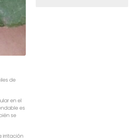
iles de
lar en el
mendable es
bién se
irritación