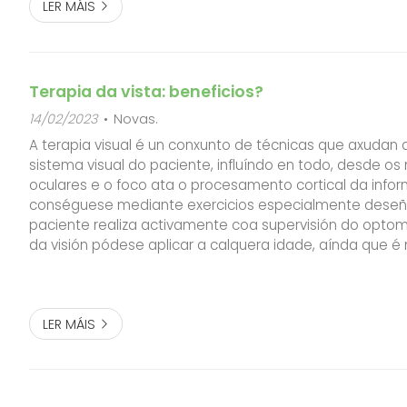
LER MÁIS
Terapia da vista: beneficios?
14/02/2023
Novas.
A terapia visual é un conxunto de técnicas que axudan a
sistema visual do paciente, influíndo en todo, desde os
oculares e o foco ata o procesamento cortical da inform
conséguese mediante exercicios especialmente dese
paciente realiza activamente coa supervisión do optome
da visión pódese aplicar a calquera idade, aínda que é
eficaz nos nenos. Tamén está indicado en casos de ict
deportistas de elite. E que no...
LER MÁIS