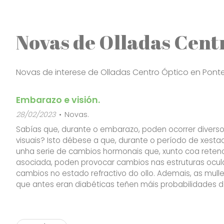
Novas de Olladas Cent
Novas de interese de Olladas Centro Óptico en Ponte
Embarazo e visión.
28/02/2023
Novas.
Sabías que, durante o embarazo, poden ocorrer diverso
visuais? Isto débese a que, durante o período de xestac
unha serie de cambios hormonais que, xunto coa retenc
asociada, poden provocar cambios nas estruturas ocula
cambios no estado refractivo do ollo. Ademais, as mul
que antes eran diabéticas teñen máis probabilidades 
retinopatía diabética durante o embarazo, polo que s
realicen un e...