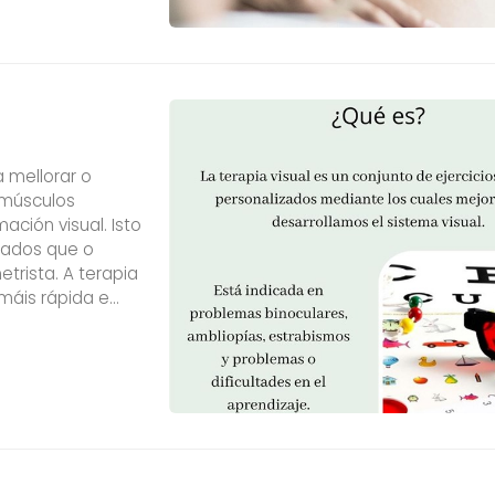
 mellorar o
 músculos
ación visual. Isto
ñados que o
trista. A terapia
 máis rápida e
us ou en