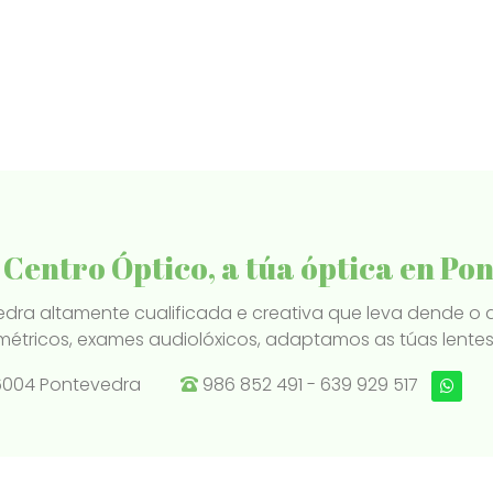
 Centro Óptico, a túa óptica en Po
dra altamente cualificada e creativa que leva dende o 
étricos, exames audiolóxicos, adaptamos as túas lentes d
 36004 Pontevedra
986 852 491
-
639 929 517