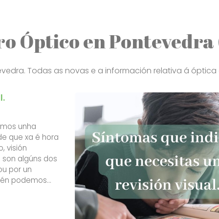
ro Óptico en Pontevedra
vedra. Todas as novas e a información relativa á óptica
l.
tamos unha
 de que xa é hora
, visión
ue son algúns dos
ou por un
Tamén podemos
atiga visual,