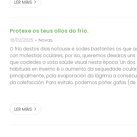
LER MÁIS
Protexe os teus ollos do frío.
18/02/2025
Novas.
O frío destos días notouse e sodes bastantes os que 
con molestias oculares, por iso, queremos deixaros uns 
que coidedes a vosa saúde visual nesta época. Un dos
habituais en inverno é o aumento da sequedade ocular,
principalmente, pola evaporación da lágrima a consec
da calefacción. Para evitalo, podemos poñer gafas (de 
graduadas) que protexan os ollos do vento e utilizar lágr
rexenerar a lágri...
LER MÁIS