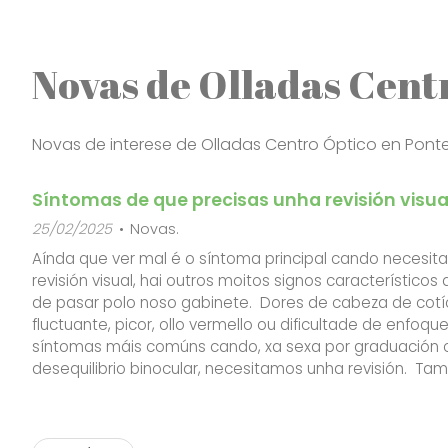
Novas de Olladas Cent
Novas de interese de Olladas Centro Óptico en Ponte
Síntomas de que precisas unha revisión visua
25/02/2025
Novas.
Aínda que ver mal é o síntoma principal cando necesi
revisión visual, hai outros moitos signos característicos
de pasar polo noso gabinete. Dores de cabeza de cotío
fluctuante, picor, ollo vermello ou dificultade de enfoq
síntomas máis comúns cando, xa sexa por graduación 
desequilibrio binocular, necesitamos unha revisión. 
sufrir de molestias ao realizar tarefas en visión próxima, f
fotofobia, parpadeo c...