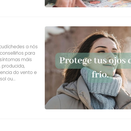
acudíchedes a nós
conselliños para
 síntomas máis
 producida,
uencia do vento e
sol ou
ima artificial para