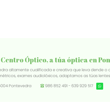
 Centro Óptico, a túa óptica en Po
dra altamente cualificada e creativa que leva dende o 
étricos, exames audiolóxicos, adaptamos as túas lentes d
 36004 Pontevedra
986 852 491
-
639 929 517