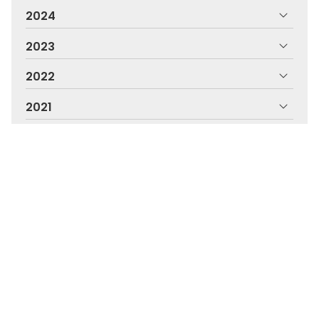
2024
2023
2022
2021
2020
2019
2018
Olladas Centro Óptico, a túa óptica en
Pontevedra