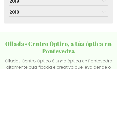
2019
2018
Olladas Centro Óptico, a túa óptica en
Pontevedra
Olladas Centro Óptico é unha óptica en Pontevedra
altamente cualificada e creativa que leva dende o
ano 1987 no sector da optometría, audiometría e
contactoloxía. Facemos estudos visuais,
optométricos, exames audiolóxicos, adaptamos as
túas lentes de contacto, lentes graduadas, lentes de
sol...
Pintor Laxeiro, 4 Bajo - 36004 Pontevedra