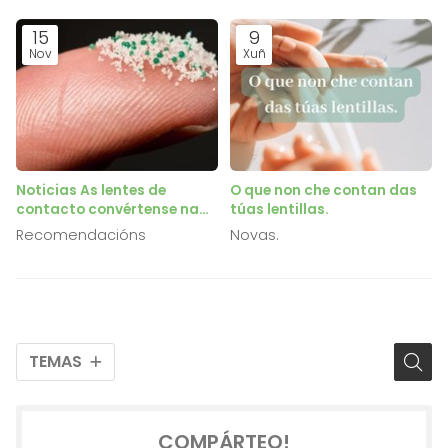
15
9
Nov
Xuñ
Noticias As lentes de
O que non che contan das
contacto convértense na
túas lentillas.
nova ameaza para os
Recomendacións
Novas.
ecosistemas mariños
TEMAS
COMPÁRTEO!