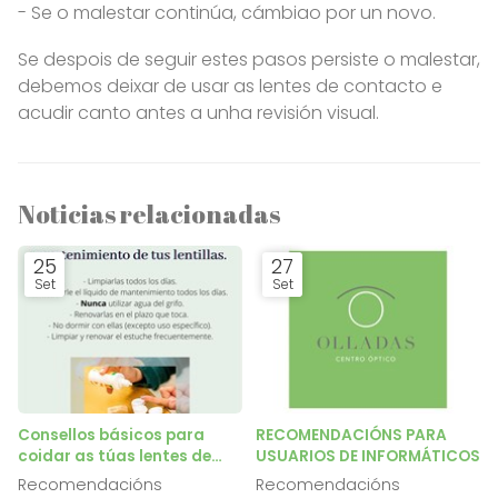
- Se o malestar continúa, cámbiao por un novo.
Se despois de seguir estes pasos persiste o malestar,
debemos deixar de usar as lentes de contacto e
acudir canto antes a unha revisión visual.
Noticias relacionadas
25
27
Set
Set
Consellos básicos para
RECOMENDACIÓNS PARA
coidar as túas lentes de
USUARIOS DE INFORMÁTICOS
contacto.
Recomendacións
Recomendacións