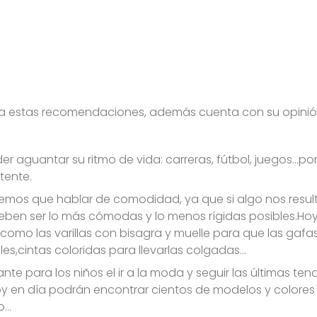
a estas recomendaciones, además cuenta con su opinió
 aguantar su ritmo de vida: carreras, fútbol, juegos...por
tente.
emos que hablar de comodidad, ya que si algo nos resul
eben ser lo más cómodas y lo menos rígidas posibles.Hoy
como las varillas con bisagra y muelle para que las gafa
s,cintas coloridas para llevarlas colgadas...
nte para los niños el ir a la moda y seguir las últimas ten
oy en día podrán encontrar cientos de modelos y colores
...