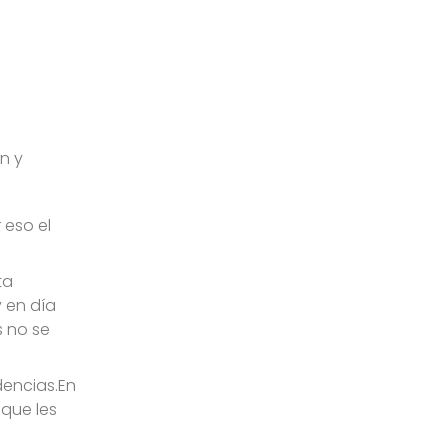
n y
 eso el
ta
 en día
s no se
dencias.En
 que les