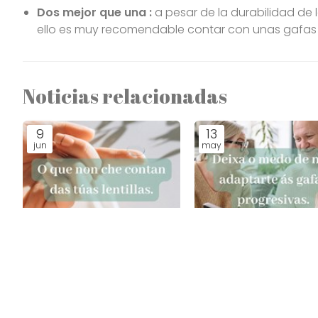
Dos mejor que una :
a pesar de la durabilidad de 
ello es muy recomendable contar con unas gafas 
Noticias relacionadas
9
13
jun
may
Lo que no te cuentan de
Pierde el miedo a no
tus lentillas.
adaptarte a las gafa
progresivas.
Noticias.
Noticias.