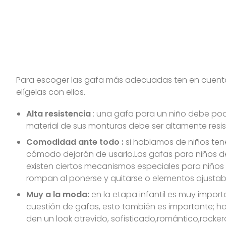
Para escoger las gafa más adecuadas ten en cuent
elígelas con ellos.
Alta resistencia
: una gafa para un niño debe poder
material de sus monturas debe ser altamente resis
Comodidad ante todo :
si hablamos de niños ten
cómodo dejarán de usarlo.Las gafas para niños d
existen ciertos mecanismos especiales para niños 
rompan al ponerse y quitarse o elementos ajustable
Muy a la moda:
en la etapa infantil es muy importa
cuestión de gafas, esto también es importante; h
den un look atrevido, sofisticado,romántico,rockero