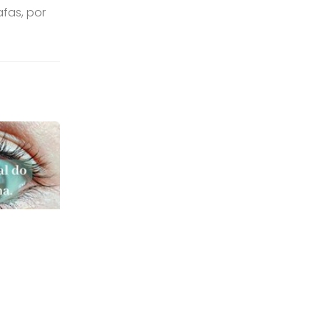
afas, por
ma.