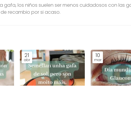
la gafa, los niños suelen ser menos cuidadosos con las g
de recambio por si acaso.
21
10
abr
mar
Gafas con lentes de
Visión y Glauco
s
colores, ¿moda o función
Noticias.
visual?
Noticias.