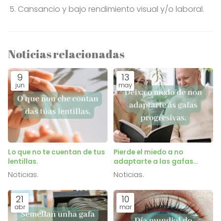
Cansancio y bajo rendimiento visual y/o laboral.
Noticias relacionadas
9
13
jun
may
Lo que no te cuentan de tus
Pierde el miedo a no
lentillas.
adaptarte a las gafas
progresivas.
Noticias.
Noticias.
21
10
abr
mar