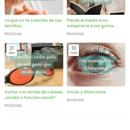
Lo que no te cuentan de tus
Pierde el miedo a no
lentillas.
adaptarte a las gafas
progresivas.
Noticias.
Noticias.
21
10
abr
mar
Gafas con lentes de colores,
Visión y Glaucoma.
¿moda o función visual?
Noticias.
Noticias.