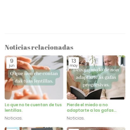
Noticias relacionadas
9
13
jun
may
Lo que no te cuentan de tus
Pierde el miedo a no
lentillas.
adaptarte a las gafas
progresivas.
Noticias.
Noticias.