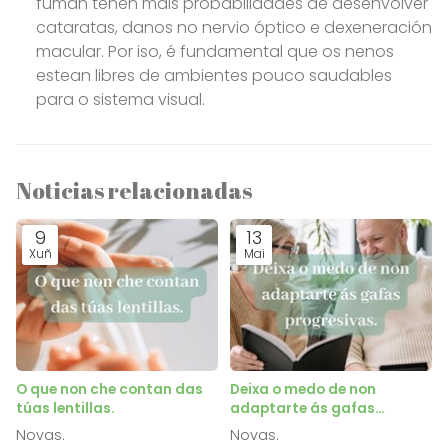
fuman teñen máis probabilidades de desenvolver
cataratas, danos no nervio óptico e dexeneración
macular. Por iso, é fundamental que os nenos
estean libres de ambientes pouco saudables
para o sistema visual.
Noticias relacionadas
9
13
Xuñ
Mai
O que non che contan das
Deixa o medo de non
túas lentillas.
adaptarte ás gafas
progresivas.
Novas.
Novas.