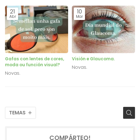
21
10
Abr
Mar
Gafas con lentes de cores,
Visión e Glaucoma.
moda ou función visual?
Novas.
Novas.
TEMAS
COMPÁRTEO!