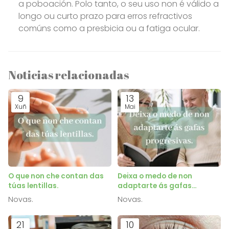
a poboación. Polo tanto, o seu uso non é válido a
longo ou curto prazo para erros refractivos
comúns como a presbicia ou a fatiga ocular.
Noticias relacionadas
9
13
Xuñ
Mai
O que non che contan das
Deixa o medo de non
túas lentillas.
adaptarte ás gafas
progresivas.
Novas.
Novas.
21
10