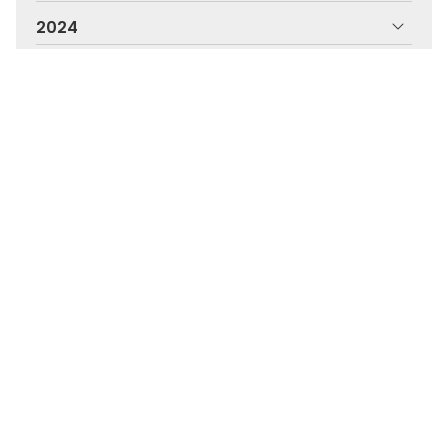
2024
2023
2022
2021
2020
2019
2018
Olladas Centro Óptico, a túa óptica en
Pontevedra