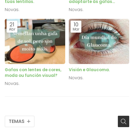
túas lentillas.
adaptarte ás gafas
progresivas.
Novas.
Novas.
21
10
Abr
Mar
Gafas con lentes de cores,
Visión e Glaucoma.
moda ou función visual?
Novas.
Novas.
TEMAS