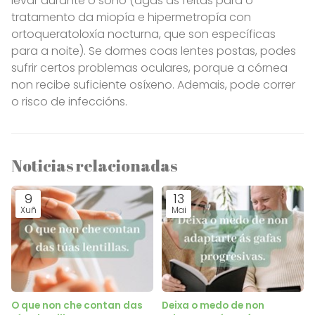
levar durante o sono (agás as feitas para o
tratamento da miopía e hipermetropía con
ortoqueratoloxía nocturna, que son específicas
para a noite). Se dormes coas lentes postas, podes
sufrir certos problemas oculares, porque a córnea
non recibe suficiente osíxeno. Ademais, pode correr
o risco de infeccións.
Noticias relacionadas
9
13
Xuñ
Mai
O que non che contan das
Deixa o medo de non