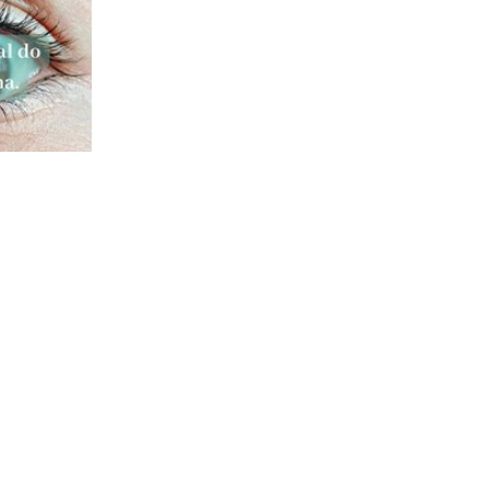
ma.
ntevedra