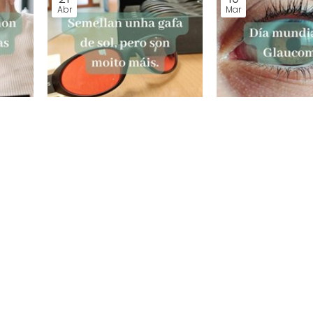
Abr
Mar
Gafas con lentes de cores,
Visión e Glauco
moda ou función visual?
Novas.
Novas.
 Centro Óptico, a túa óptica en Po