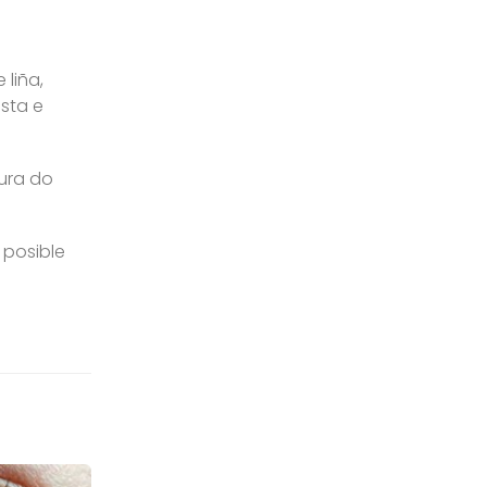
 liña,
ista e
ura do
 posible