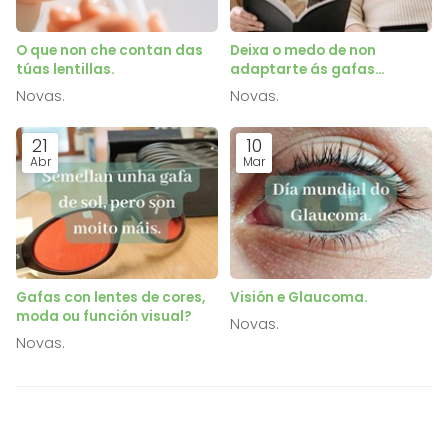
O que non che contan das
Deixa o medo de non
túas lentillas.
adaptarte ás gafas
progresivas.
Novas.
Novas.
21
10
Abr
Mar
Gafas con lentes de cores,
Visión e Glaucoma.
moda ou función visual?
Novas.
Novas.