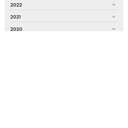
2022
2021
2020
2019
2018
Olladas Centro Óptico, a túa óptica en
Pontevedra
Olladas Centro Óptico é unha óptica en Pontevedra
altamente cualificada e creativa que leva dende o
ano 1987 no sector da optometría, audiometría e
contactoloxía. Facemos estudos visuais,