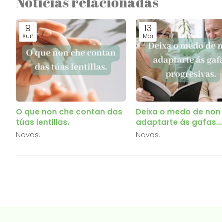
Noticias relacionadas
9
13
Xuñ
Mai
O que non che contan das
Deixa o medo de non
túas lentillas.
adaptarte ás gafas
progresivas.
Novas.
Novas.