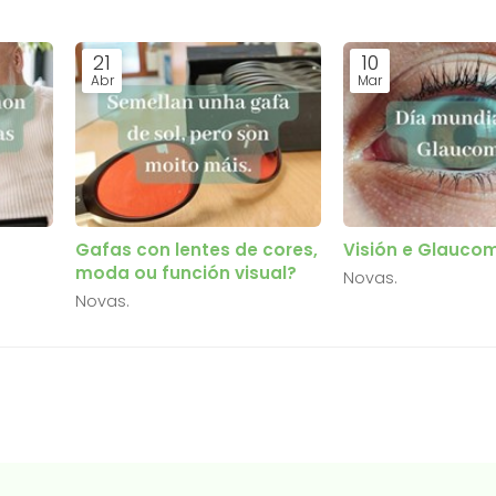
21
10
Abr
Mar
Gafas con lentes de cores,
Visión e Glauco
moda ou función visual?
Novas.
Novas.