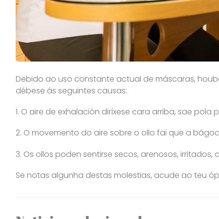
Debido ao uso constante actual de máscaras, houb
débese ás seguintes causas:
1. O aire de exhalación diríxese cara arriba, sae pola
2. O movemento do aire sobre o ollo fai que a bágoa
3. Os ollos poden sentirse secos, arenosos, irritado
Se notas algunha destas molestias, acude ao teu óp