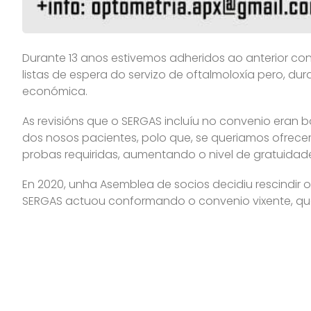
Durante 13 anos estivemos adheridos ao anterior con
listas de espera do servizo de oftalmoloxía pero, d
económica.
As revisións que o SERGAS incluíu no convenio eran 
dos nosos pacientes, polo que, se queriamos ofrece
probas requiridas, aumentando o nivel de gratuidade.
En 2020, unha Asemblea de socios decidiu rescindir 
SERGAS actuou conformando o convenio vixente, que
acordo foi acordado sen a representación do Colexi
colectivo.
Non se pode entender que ningunha profesión se des
noutras comunidades autónomas, estean representad