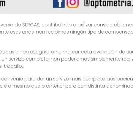
venio do SERGAS, contribuíndo a axilizar considerableme
urante eses anos, non recibimos ningún tipo de compensa
básicas e non aseguraron unha correcta avaliación da sa
r un servizo completo, non poderiamos simplemente reali
 traballo..
o convenio para dar un servizo máis completo aos pacien
 é o mesmo que o anterior pero con distinta denominaci
o de Ópticos-Optometristas, único representante oficial
empeñe gratuitamente durante 13 anos, realizando traba
os no sistema sanitario público.