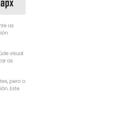
nte as
ción
úde visual
zar as
tes, pero o
ón. Este
 do noso
llos que,