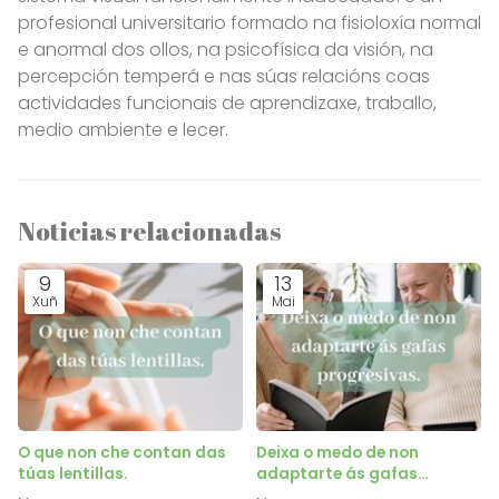
profesional universitario formado na fisioloxía normal
e anormal dos ollos, na psicofísica da visión, na
percepción temperá e nas súas relacións coas
actividades funcionais de aprendizaxe, traballo,
medio ambiente e lecer.
Noticias relacionadas
9
13
Xuñ
Mai
O que non che contan das
Deixa o medo de non
túas lentillas.
adaptarte ás gafas
progresivas.