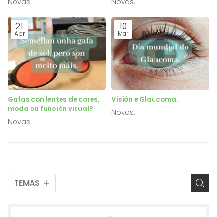
Novas.
Novas.
21
10
Abr
Mar
Gafas con lentes de cores,
Visión e Glaucoma.
moda ou función visual?
Novas.
Novas.
TEMAS