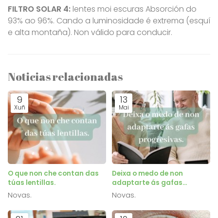
FILTRO SOLAR 4:
lentes moi escuras Absorción do
93% ao 96%. Cando a luminosidade é extrema (esquí
e alta montaña). Non válido para conducir.
Noticias relacionadas
9
13
Xuñ
Mai
O que non che contan das
Deixa o medo de non
túas lentillas.
adaptarte ás gafas
progresivas.
Novas.
Novas.