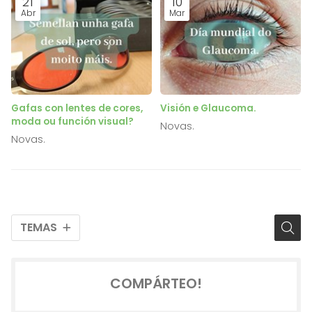
21
10
Abr
Mar
Gafas con lentes de cores,
Visión e Glaucoma.
moda ou función visual?
Novas.
Novas.
TEMAS
COMPÁRTEO!