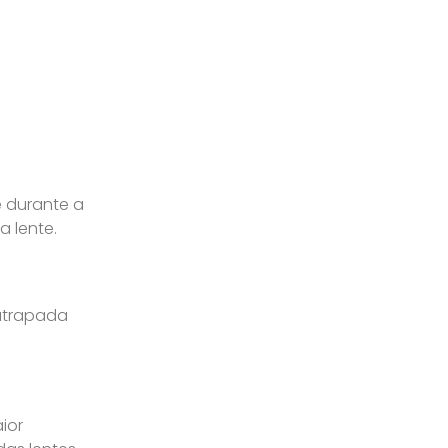
e durante a
a lente.
 atrapada
ior