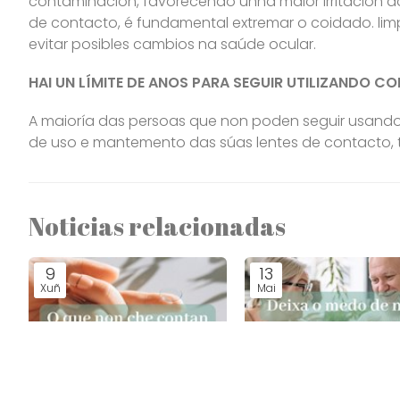
contaminación, favorecendo unha maior irritación do
de contacto, é fundamental extremar o coidado. lim
evitar posibles cambios na saúde ocular.
HAI UN LÍMITE DE ANOS PARA SEGUIR UTILIZANDO C
A maioría das persoas que non poden seguir usando 
de uso e mantemento das súas lentes de contacto, 
Noticias relacionadas
9
13
Xuñ
Mai