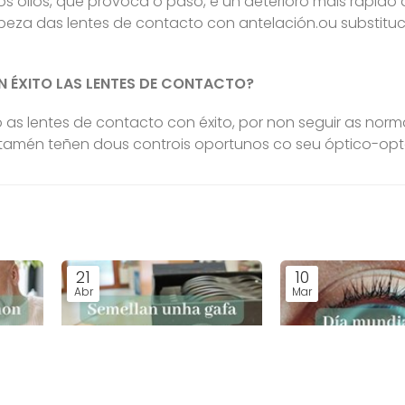
s ollos, que provoca o paso, e un deterioro máis rápido 
peza das lentes de contacto con antelación.ou substitu
ON ÉXITO LAS LENTES DE CONTACTO?
as lentes de contacto con éxito, por non seguir as norm
tamén teñen dous controis oportunos co seu óptico-opt
21
10
Abr
Mar