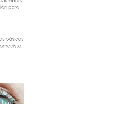
das lentes
ción para
as básicas
ometrista.