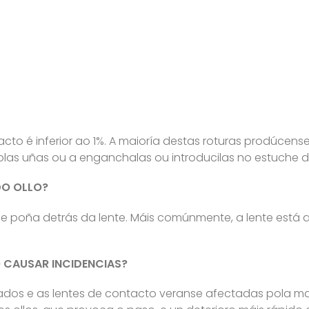
cto é inferior ao 1%. A maioría destas roturas prodúcens
olas uñas ou a enganchalas ou introducilas no estuche d
DO OLLO?
se poña detrás da lente. Máis comúnmente, a lente está
 CAUSAR INCIDENCIAS?
dos e as lentes de contacto veranse afectadas pola ma